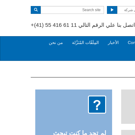
 شركة
صل بنا علي الرقم التالي
+(41) 55 416 61 11
الأخبار
المِلَفّات المُنَزَّلة
من نحن
لم تجد ما كنت تبحث