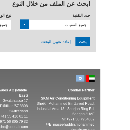
ابحث عن الملف من خلال النوع
حدد التقنية
نوع الوث
جميع التقنيات
جميع 
بحث
إعادة تعيين البحث
Sales AG (Middle
Condair Partner
East)
SKM Air Conditioning Equipment
Gwattstrasse 17
Sheikh Mohammed Bin Zayed Road,
8808 Pfäffikon/SZ
Industrial Area 13 - Sharjah Ring Rd,
Switzerland
Sharjah / UAE
: +41 55 416 61 11
M: +971 50 7954062
+971 50 805 79 32
E:
maseehuddin.mohammed@
iche@condair.com
skmaircon.com