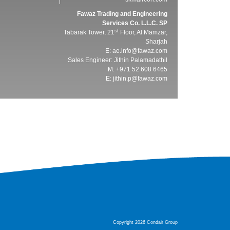
Fawaz Trading and Engineering
Services Co. L.L.C. SP
st
Tabarak Tower, 21
Floor, Al Mamzar,
Sharjah
E:
ae.info@fawaz.com
Sales Engineer: Jithin Palamadathil
M: +971 52 608 6465
E:
jithin.p@fawaz.com
Copyright 2026 Condair Group