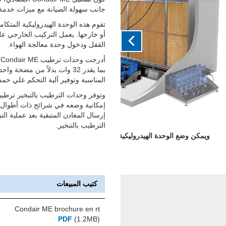
جانب سهولة الصيانة مع ميزات خدمة ر
تقوم هذه الوحدة الهيدروليكية المتكامل
أو خارجها. يعمل التركيب الخارجي ع
القفل ودخول وحدة معالجة الهواء.
أ
بما يقدر 32 وات بدلاً من مض
المناسبة وتوفير آلية التحكم علي 
وتوفر وحدات الترطيب بالتبخير ترطيباً
إمكانية وضعه في شرائح ذات أطوال 
إرسال المعادن المتبقية بعد عملية الت
الترطيب بالتبخير.
 تركيب أسهل.
كتيب المبيعات
Condair ME brochure en rt
PDF
(1.2MB)