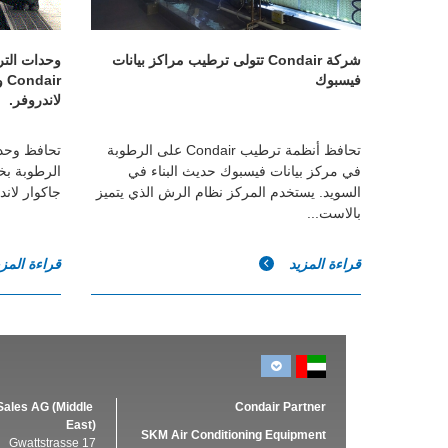
شركة Condair تتولى ترطيب مراكز بيانات
وحدات التر
فيسبوك
ir
لاندروفر.
تحافظ أنظمة ترطيب Condair على الرطوبة
تحافظ وحدا
في مركز بيانات فيسبوك حديث البناء في
الرطوبة بخل
السويد. يستخدم المركز نظام الرش الذي يتميز
جاكوار لاندروفر في ihull
بالاست...
قراءة المزيد
قراءة المز
Sales AG (Middle
Condair Partner
East)
SKM Air Conditioning Equipment
Gwattstrasse 17