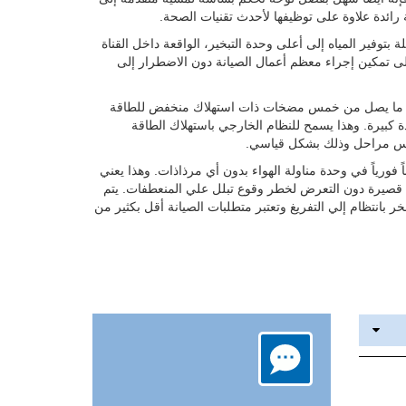
ائدة علاوة على توظيفها لأحدث تقنيات الصحة.
ة بتوفير المياه إلى أعلى وحدة التبخير، الواقعة داخل القناة
لى تمكين إجراء معظم أعمال الصيانة دون الاضطرار إلى
درجت وحدات ترطيب Condair ME ما يصل من خمس مضخات ذات استهلاك منخفض للطاقة
خة واحدة كبيرة. وهذا يسمح للنظام الخارجي باستهلاك الطاقة
خمس مراحل وذلك بشكل قياسي.
 فورياً في وحدة مناولة الهواء بدون أي مرذاذات. وهذا يعني
قصيرة دون التعرض لخطر وقوع تبلل علي المنعطفات. يتم
بخر بانتظام إلي التفريغ وتعتبر متطلبات الصيانة أقل بكثير من
dfff