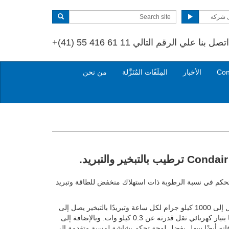
 شركة
صل بنا علي الرقم التالي
+(41) 55 416 61 11
الأخبار
المِلَفّات المُنَزَّلة
من نحن
 وحدات ترطيب Condair ME التحكم في نسبة الرطوبة ذات استهلاك منخفض للطاقة وتبريد
يمكن أن تنتج وحدة واحدة ترطيبًا يصل إلى 1000 كيلو جرام لكل ساعة وتبريدًا بالتبخير يصل إلى
630 كيلو وات لتيار الهواء عند تشغيلها بتيار كهربائي تقل قدرته عن 0.3 كيلو وات. وبالإضافة إلى
Condai اقتصادي، فإنه أيضًا سهل بفضل لوحة تحكم بشاشة لمسية متقدمة إلى