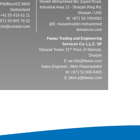
Sheikh Mohammed Bin Zayed Road,
8808 Pfäffikon/SZ
Industrial Area 13 - Sharjah Ring Rd,
Switzerland
Sharjah / UAE
: +41 55 416 61 11
M: +971 50 7954062
+971 50 805 79 32
E:
maseehuddin.mohammed@
iche@condair.com
skmaircon.com
Fawaz Trading and Engineering
Services Co. L.L.C. SP
st
Tabarak Tower, 21
Floor, Al Mamzar,
Sharjah
E:
ae.info@fawaz.com
Sales Engineer: Jithin Palamadathil
M: +971 52 608 6465
E:
jithin.p@fawaz.com