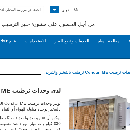
ابحث عن موزعك المحلي لدى
AR
عربى
Condair
من أجل الحصول علي مشورة خبير الترطيب ات
ة
معالجة المياه
الخدمات وقطع الغيار
الاستخدامات
عالم Condair
Condair  ترطيب بالتبخير والتبريد.
Next
لدى وحدات ترطيب Condair ME ترطيب بالتبخير والتبريد.
توفر
بالتبخير لوحدة مناولة الهواء أو القناة.
كون تشغيل r ME