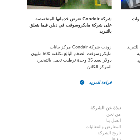
نوات.
شركة Condair تعرض خدماتها المتخصصة
على شركة مايكروسوفت في دبلن فيما يتعلق
بالتبريد
للتبريد
زودت شركة Condair مركز بيانات
ة
مايكروسوفت الضخم البالغ تكلفته 500 مليون
.
دولار بعدد 35 وحدة ترطيب تعمل بالتبخير،
المركز الكائن...
قراءة المزيد
نبذة عن الشركة
من نحن
اتصل بنا
المعارض والفعاليات
تاريخ الشركة
رؤيتنا