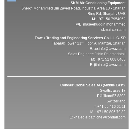
SKM Air Conditioning Equipment
Sheikh Mohammed Bin Zayed Road, Industrial Area 13 - Sharjah
Ring Rd, Sharjah / UAE
M: +971 50 7954062
E:
maseehuddin.mohammed@
skmaircon.com
Fawaz Trading and Engineering Services Co. L.L.C. SP
st
Tabarak Tower, 21
Floor, Al Mamzar, Sharjah
E:
ae.info@fawaz.com
Sales Engineer: Jithin Palamadathil
M: +971 52 608 6465
E:
jithin.p@fawaz.com
Condair Global Sales AG (Middle East)
Gwattstrasse 17
8808 Pfäffikon/SZ
Switzerland
T: +41 55 416 61 11
M: +971 50 805 79 32
E:
khaled.elbathiche@condair.com