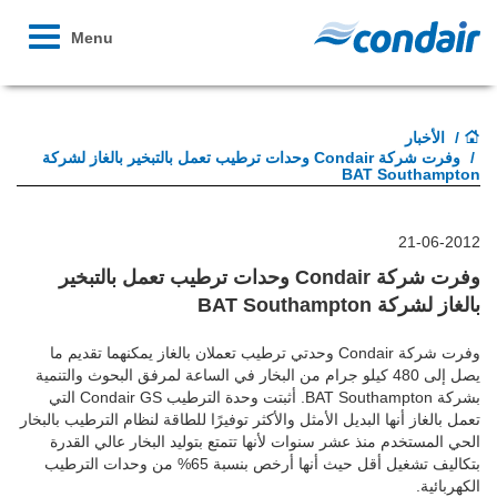
Toggle
Menu
avigation
الأخبار
وفرت شركة Condair وحدات ترطيب تعمل بالتبخير بالغاز لشركة
BAT Southampton
21-06-2012
وفرت شركة Condair وحدات ترطيب تعمل بالتبخير
بالغاز لشركة BAT Southampton
وفرت شركة Condair وحدتي ترطيب تعملان بالغاز يمكنهما تقديم ما
يصل إلى 480 كيلو جرام من البخار في الساعة لمرفق البحوث والتنمية
بشركة BAT Southampton. أثبتت وحدة الترطيب Condair GS التي
تعمل بالغاز أنها البديل الأمثل والأكثر توفيرًا للطاقة لنظام الترطيب بالبخار
الحي المستخدم منذ عشر سنوات لأنها تتمتع بتوليد البخار عالي القدرة
بتكاليف تشغيل أقل حيث أنها أرخص بنسبة 65% من وحدات الترطيب
الكهربائية.