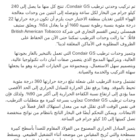
تم تركيب وحدتي ترطيب Condair GS، تنتج كل منها ما يصل إلى 240
كيلو جرام من البخار لكل ساعة وتوصله إلى اثنتين من وحدات معالجة
الهواء اللتين تغذيان منطقة الاختبار حيث يلزم أن تكون درجة حرارتها 22
درجة مئوية بنسبة رطوبة نسبية 60% أو ما يعادل ±5%. ويعلق ستيف
هيمسلي رئيس القسم التجاري في شركة British American Tobacco
قائلًا: "ما زالت وحدات الترطيب تمكننا حتى الآن من الحفاظ على
الظروف المطلوبة في الأماكن المغلقة لدينا".
وتتميز وحدات ترطيب Condair GS التي تعمل بالتبخير بالغاز بجودتها
العالية، وبتركيبها المدمج الذي يتضمن صفات أمان ذات تكنولوجيا عالية،
وبتصميم سهل الاستعمال، وبمجموعة من الخيارات المرنة وهو ما يجعلها
سهلة التركيب والخدمة والصيانة.
تشتمل وحدة الترطيب على شعلة تبلغ درجة حرارتها 360 درجة مئوية
تحيط بالموقد. وهذا يرفع نقل الحرارة للمبادل الحراري إلى الحد الأقصى
مما يؤدي إلى ارتفاع نسبة الكفاءة الحرارية إلى أكثر من 90%. ولذلك فإن
وحدات ترطيب Condair GS تتجاوب بسرعة كبيرة مع متطلبات الترطيب،
في نفس الوقت الذي تقلل فيه من معدل استهلاك الغاز فضلاً عن
الانبعاثات. ويمكن التحكم أيضًا في البخار الناتج بانتظام من نواتج منخفضة
تصل كميتها إلى 10 كيلو جرام في الساعة.
يتميز المبادل الحراري المصنوع من الفولاذ المقاوم للصدأ بأسطح كبيرة
مسطحة والتي تُزيح المقياس من موضعه أثناء التشغيل الطبيعي. ويسقط