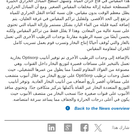
هذا المقياس في قاع خزان المياه. وتُسهل أسطح المبادل الحراري الكبيرة
المسطحة عملية إزالة مخلفات المقياس الصغير. ومع أن المبادل الحراري
يظل معظم الوقت بدون مقياس، فإن نسبة كفاءة النقل الحراري للمياه
ترتفع إلى الحد الأقصى. ولتقليل تراكم المقياس في غرفة الغليان، يتم
إضافة كمية قليلة من الماء البارد بشكل مستمر وإزالة المياه التي تحتوي
على نسبة عالية من المعادن. وهذا لا يقلل فقط من تراكم المقياس ولكنه
يحسن أيضًا من نسبة الرطوبة مقارنةً بوحدات الترطيب الأخرى التي تعمل
بالغاز والتي تُوقف أحيانًا إنتاج البخار وتسرب قوم بعمل تسريب كامل
للخزان لمقاومة المقياس.
بالإضافة إلى وحدات الترطيب الأخرى تم توفير أنابيب Optisorp بخارية
تعمل بالتبخير على مسافات قصيرة لتوزيع البخار داخل القنوات. وهي
مصنوعة من الفولاذ المقاوم للصدأ مما يطول من عمرها التشغيلي، حيث
تعمل وحدات ترطيب OptiSorp على توزيع البخار من خلال أنبوب متشعب
على مسافاتٍ أقصر بأربع أضعاف من أنابيب البخار العادية. وتوفر أنابيب
التوزيع المتعددة البخار عبر القناة بأكملها بتركيز متكافئ جدًا. وتحتوي منافذ
الأنبوب على قنوات صغيرة جدًا تسحب البخار من منتصف الأنبوب حيث
يكون في أعلى درجات الحرارة والجفاف مما يساعد سرعة امتصاصه.
Back to the News overview
شارك هذا: