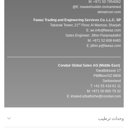
M: +971 50 7954062
E:
maseehuddin.mohammed@
skmaircon.com
Fawaz Trading and Engineering Services Co. L.L.C. SP
st
Tabarak Tower, 21
Floor, Al Mamzar, Sharjah
E:
ae.info@fawaz.com
Sales Engineer: Jithin Palamadathil
M: +971 52 608 6465
E:
jithin.p@fawaz.com
Condair Global Sales AG (Middle East)
Gwattstrasse 17
8808 Pfäffikon/SZ
Switzerland
T: +41 55 416 61 11
M: +971 50 805 79 32
E:
khaled.elbathiche@condair.com
وحدات ترطيب